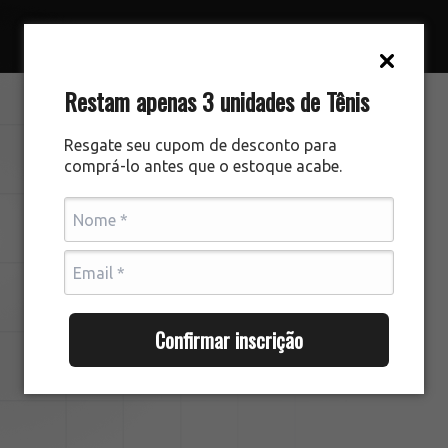
Restam apenas 3 unidades de Tênis
Parceiros
Resgate seu cupom de desconto para
Parcerias e Certificações
comprá-lo antes que o estoque acabe.
Temos orgulho em anunciar nossas
principais certificações de agência digital
com excelência em implementações
complexas VTEX IO e Shopify.
Confirmar inscrição