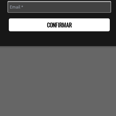
tratégias personalizadas em Mídia
cha o formulário e Descubra como
e especializado.
CONFIRMAR
lar com especialista