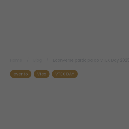
Home
/
Blog
/
Econverse participa do VTEX Day 2025 
evento
Vtex
VTEX DAY
Econverse participa do
VTEX Day 2025 e reforça
presença no varejo
digital