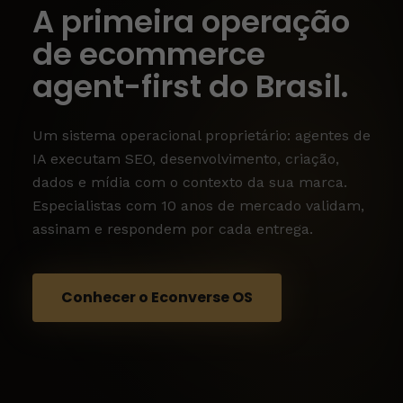
inovação que veste o
A primeira operação
de ecommerce
mundo da moda
agent-first do Brasil.
Uma das mais influentes boutiques de moda
de luxo do Brasil se destaca por oferecer
Um sistema operacional proprietário: agentes de
peças atemporais e sofisticadas, priorizando
IA executam SEO, desenvolvimento, criação,
tecidos nobres e acabamentos impecáveis.
dados e mídia com o contexto da sua marca.
Especialistas com 10 anos de mercado validam,
assinam e respondem por cada entrega.
Começar um projeto
Conhecer o Econverse OS