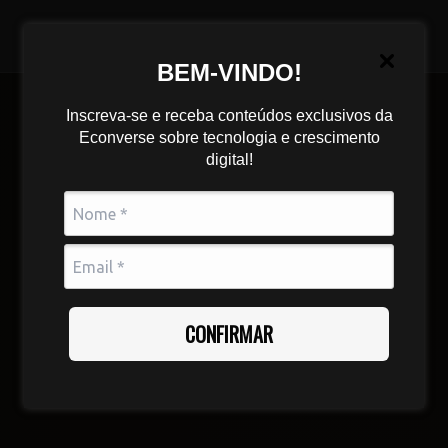
BEM-VINDO!
Inscreva-se e receba conteúdos exclusivos da
We are Digital agency
Econverse sobre tecnologia e crescimento
digital!
Agência de implementação,
evolução e marketing para
e-commerce
Começar um projeto
CONFIRMAR
+ 200 clientes atendidos
+ 300 pro
Criando soluções digitais que transformam negócios
Superando e