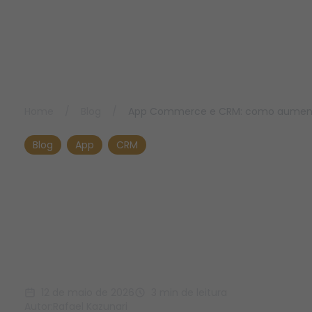
Home
/
Blog
/
App Commerce e CRM: como aument
Blog
App
CRM
App Commerce e CRM:
como aumentar
retenção e recompra no
e-commerce
12 de maio de 2026
3 min de leitura
Autor:
Rafael Kazunari