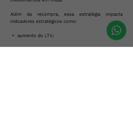
investimentos em mídia.
Além da recompra, essa estratégia impacta
indicadores estratégicos como:
aumento do LTV;
redução do custo de retenção;
melhora da frequência de compra;
maior engajamento com campanhas
promocionais;
crescimento da receita recorrente.
No longo prazo, isso cria uma base mais saudável e
sustentável para escalar.