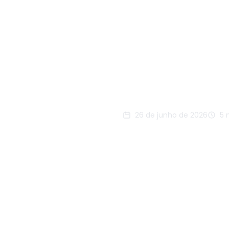
Assinatu
commerc
vender 
consist
26 de junho de 2026
5 