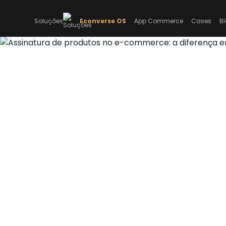
Soluções
Econverse OS
App Commerce
Cases
B