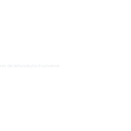
ra de produtos no
e: a diferença en
uma vez e crescer
ência
min de leitura
Autor:
Econverse