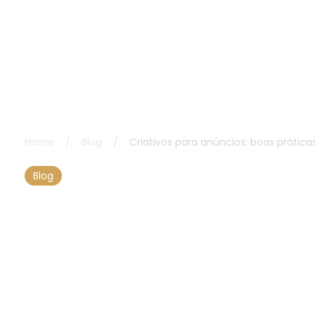
Home
/
Blog
/
Criativos para anúncios: boas práti
Blog
Criativos para
anúncios: boas práticas
para Meta Ads, Google
Ads e e-commerce