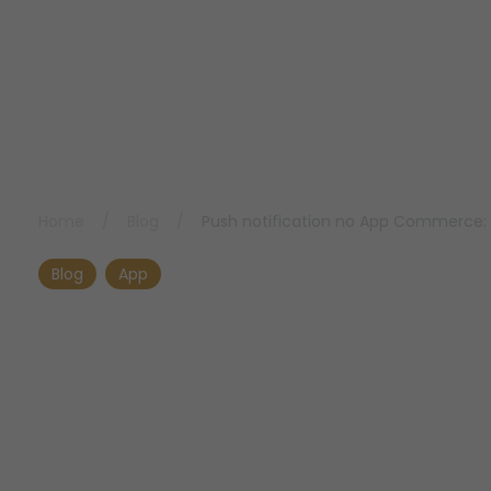
Home
/
Blog
/
Push notification no App Commerce: 
Blog
App
Push notification no
App Commerce: como
usar sem prejudicar a
experiência do cliente