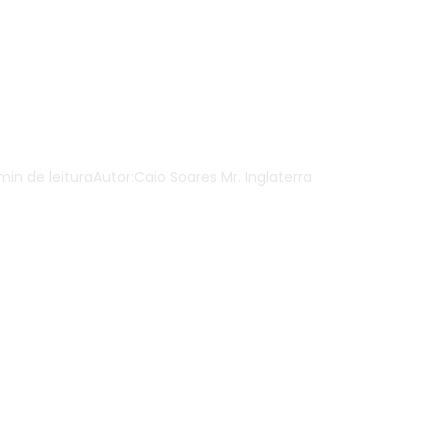
ância do funil de
presas B2B
min de leitura
Autor:
Caio Soares Mr. Inglaterra