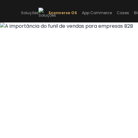
Soluções
Econverse OS
App Commerce
Cases
B