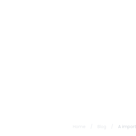
Home
/
Blog
/
A impor