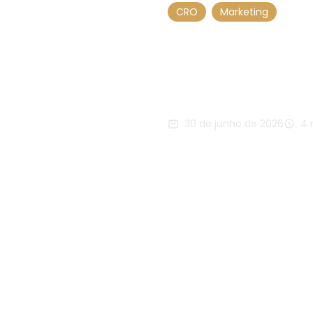
CRO
Marketing
A import
para em
30 de junho de 2026
4 