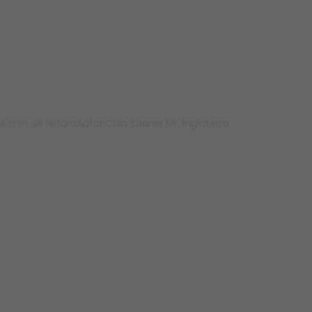
ision e E-commer
ção Revolucionár
4 min de leitura
Autor:
Caio Soares Mr. Inglaterra