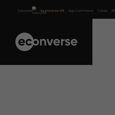
Soluções
Econverse OS
App Commerce
Cases
B