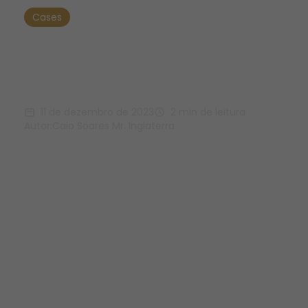
Cases
Case &#8211; Absolut
Sport
11 de dezembro de 2023
2 min de leitura
Autor:
Caio Soares Mr. Inglaterra