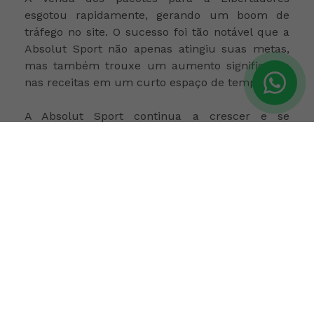
esgotou rapidamente, gerando um boom de
tráfego no site. O sucesso foi tão notável que a
Absolut Sport não apenas atingiu suas metas,
mas também trouxe um aumento significativo
nas receitas em um curto espaço de tempo.
A Absolut Sport continua a crescer e se
destacar no cenário esportivo global,
demonstrando como a inovação e uma
estratégia bem planejada pode levar uma marca
ao sucesso em um mercado competitivo.
Acesso ao site
Facebook
Instagram
Linkedin