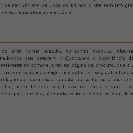
atar de ser um ano de Copa do Mundo o site tem um gr
a de extrema atenção e eficácia.
o de uma forma negativa ao tentar executar alguma
onalidades que estavam prejudicando a experiência d
 referente ao compre junto na página de produto, que a B
via promoção e conseguimos viabilizar isso, outra funcio
m relação ao zoom mais robusto, dessa forma o cliente 
hor, além de tudo isso, trouxe os filtros laterais, ta
nor para o maior, ajudando assim o cliente na hora da 