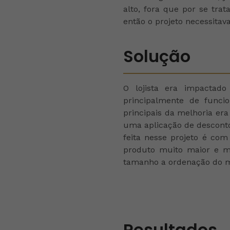
alto, fora que por se tr
então o projeto necessitav
Solução
O lojista era impactad
principalmente de funci
principais da melhoria era
uma aplicação de desconto 
feita nesse projeto é co
produto muito maior e mel
tamanho a ordenação do me
Resultados