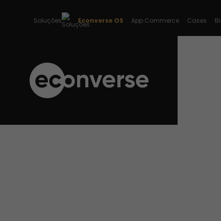
Soluções
Econverse OS
App Commerce
Cases
B