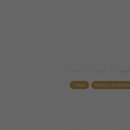
Home
/
Cases
/
Case B
Cases
Moda e Acessóri
Case Ba
IO