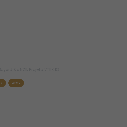
ayard &#8211; Projeto VTEX IO
os
Vtex
yard &#8211; Proje