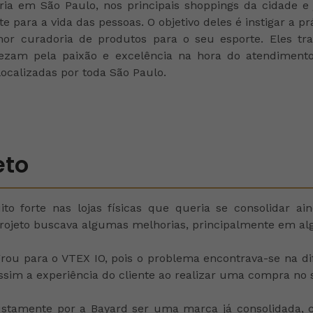
ória em São Paulo, nos principais shoppings da cidade e
te para a vida das pessoas
. O objetivo deles é instigar a 
hor curadoria de produtos para o seu esporte. Eles t
am pela paixão e excelência na hora do atendimento 
localizadas por toda São Paulo.
eto
o forte nas lojas físicas que queria se consolidar a
projeto buscava algumas melhorias, principalmente em a
u para o VTEX IO, pois o problema encontrava-se na dif
ssim a experiência do cliente ao realizar uma compra no 
justamente por a Bayard ser uma marca já consolidada