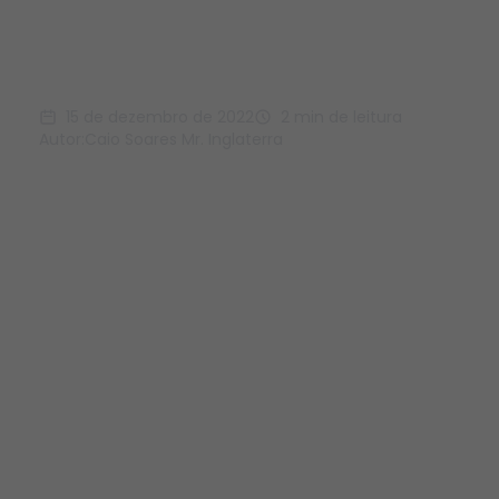
Case Nobel &#8211;
Projeto VTEX CMS
15 de dezembro de 2022
2 min de leitura
Autor:
Caio Soares Mr. Inglaterra