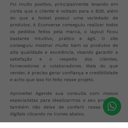
Foi muito positivo, principalmente levando em
conta que o cliente é voltado para o B2B, além
do que a Nobel possui uma variedade de
produtos. A Econverse conseguiu realizar todos
os pedidos feitos pela marca, o layout ficou
bastante intuitivo, prático e ágil. O site
conseguiu
mostrar muito bem os produtos de
alta qualidade e excelência, visando garantir a
satisfação e o respeito dos clientes,
fornecedores e colaboradores. Mais do que
vender, é preciso gerar confiança e credibilidade
e acho que isso foi feito nesse projeto.
Aproveite! Agende sua consulta com nossos
especialistas para idealizarmos o seu projeto e
também não deixe de conferir nossa Mídias
digitais clicando no ícones abaixo.
Acesso ao site