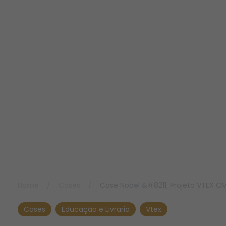
Home
/
Cases
/
Case Nobel &#8211; Projeto VTEX C
Cases
Educação e Livraria
Vtex