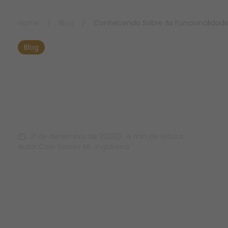
Home
/
Blog
/
Conhecendo Sobre As Funcionalidades
Blog
Conhecendo Sobre As
Funcionalidades : Light
Chef
21 de dezembro de 2021
4 min de leitura
Autor:
Caio Soares Mr. Inglaterra