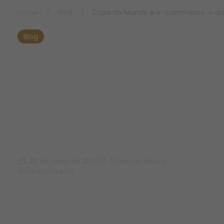
Home
/
Blog
/
Copa do Mundo e e-commerce: o que
Blog
Copa do Mundo e e-
commerce: o que
grandes eventos
ensinam sobre
performance digital
26 de maio de 2026
5 min de leitura
Autor:
Econverse