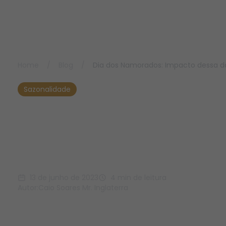
Home
/
Blog
/
Dia dos Namorados: Impacto dessa 
Sazonalidade
Dia dos Namorados:
Impacto dessa data no
e-commerce
13 de junho de 2023
4 min de leitura
Autor:
Caio Soares Mr. Inglaterra