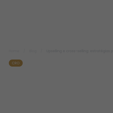
Home
/
Blog
/
Upselling e cross-selling: estratégi
CRO
Upselling e cross-
selling: estratégias
para crescer seu e-
commerce