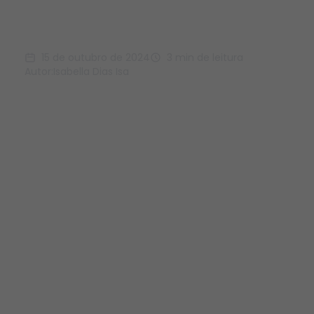
Go Live Casa Rio Verde
15 de outubro de 2024
3 min de leitura
Autor:
Isabella Dias Isa