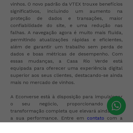
vinhos. O novo padrão da VTEX trouxe benefícios
significativos, incluindo um aumento na
proteção de dados e transações, maior
confiabilidade do site, e uma redução nas
falhas. A navegação agora é muito mais fluida,
permitindo atualizações rápidas e eficientes,
além de garantir um trabalho sem perda de
dados e boas métricas de desempenho. Com
essas mudanças, a Casa Rio Verde está
equipada para oferecer uma experiência digital
superior aos seus clientes, destacando-se ainda
mais no mercado de vinhos.
A Econverse está à disposição para impulsionar
o seu negócio, proporcionando uma
transformação completa que elevará ainda mais
a sua performance. Entre em
contato
com a
gente!