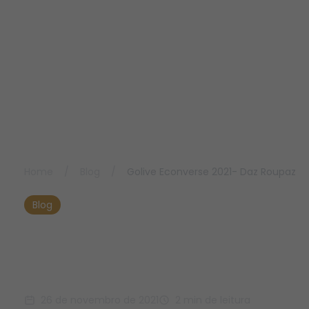
Home
/
Blog
/
Golive Econverse 2021- Daz Roupaz
Blog
Golive Econverse 2021-
Daz Roupaz
26 de novembro de 2021
2 min de leitura