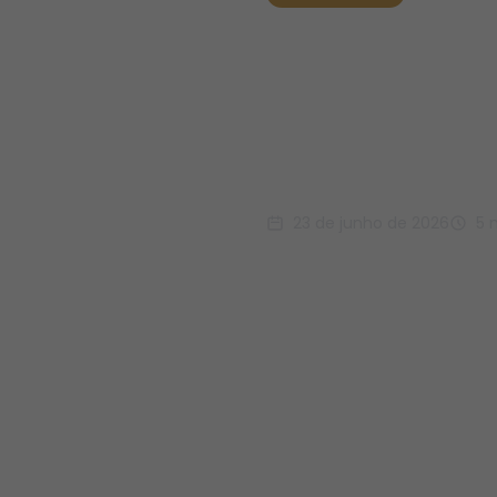
Moda e 
lideram 
commer
23 de junho de 2026
5 