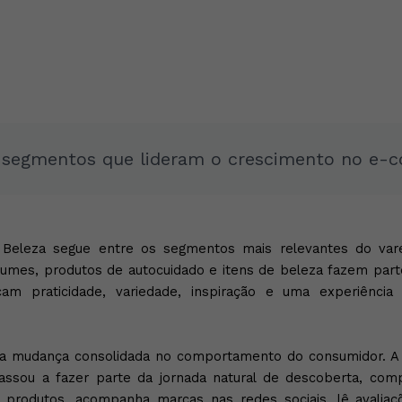
s segmentos que lideram o crescimento no e
leza segue entre os segmentos mais relevantes do varejo 
fumes, produtos de autocuidado e itens de beleza fazem part
am praticidade, variedade, inspiração e uma experiênci
mudança consolidada no comportamento do consumidor. A co
assou a fazer parte da jornada natural de descoberta, com
a produtos, acompanha marcas nas redes sociais, lê avalia