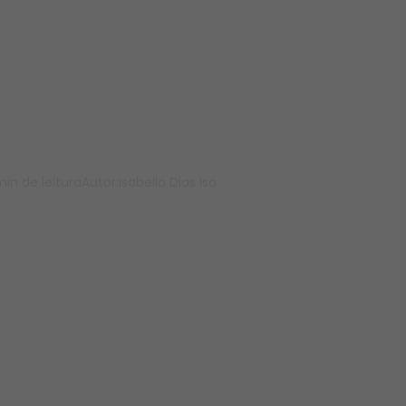
Beleza: os segmen
o crescimento no 
ce em 2025
min de leitura
Autor:
Isabella Dias Isa