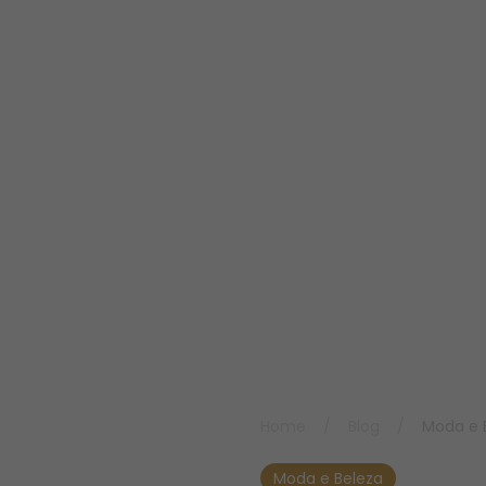
Home
/
Blog
/
Moda e 
Moda e Beleza