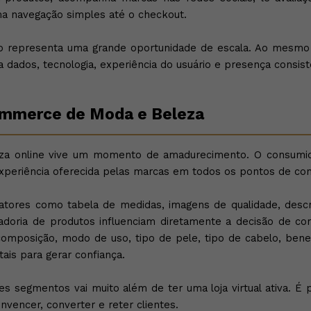
 navegação simples até o checkout.
io representa uma grande oportunidade de escala. Ao mesm
a dados, tecnologia, experiência do usuário e presença consist
mmerce de Moda e Beleza
a online vive um momento de amadurecimento. O consumido
xperiência oferecida pelas marcas em todos os pontos de con
ores como tabela de medidas, imagens de qualidade, descriç
curadoria de produtos influenciam diretamente a decisão de 
omposição, modo de uso, tipo de pele, tipo de cabelo, benef
is para gerar confiança.
es segmentos vai muito além de ter uma loja virtual ativa. É 
nvencer, converter e reter clientes.