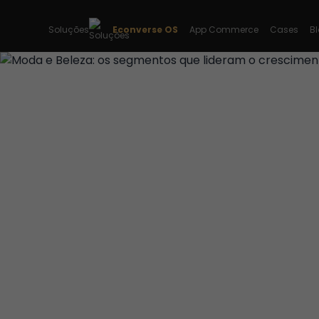
Soluções
Econverse OS
App Commerce
Cases
B