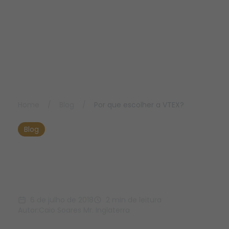
Home
/
Blog
/
Por que escolher a VTEX?
Blog
Por que escolher a
VTEX?
6 de julho de 2018
2 min de leitura
Autor:
Caio Soares Mr. Inglaterra