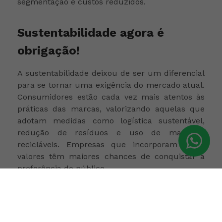
segmentação e custos reduzidos.
Sustentabilidade agora é
obrigação!
A sustentabilidade deixou de ser um diferencial
para se tornar uma exigência do mercado atual.
Consumidores estão cada vez mais atentos às
práticas das marcas, valorizando aquelas que
adotam medidas como logística sustentável,
redução de resíduos e uso de materiais
recicláveis. Empresas que incorporam esses
valores têm maiores chances de conquistar a
preferência do público.
As tendências apresentadas na NRF 2025
mostram que o futuro do varejo está
diretamente ligado à autenticidade, estratégia