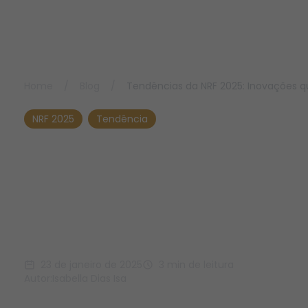
Home
/
Blog
/
Tendências da NRF 2025: Inovações 
NRF 2025
Tendência
Tendências da NRF
2025: Inovações que
estão moldando o
mercado
23 de janeiro de 2025
3 min de leitura
Autor:
Isabella Dias Isa