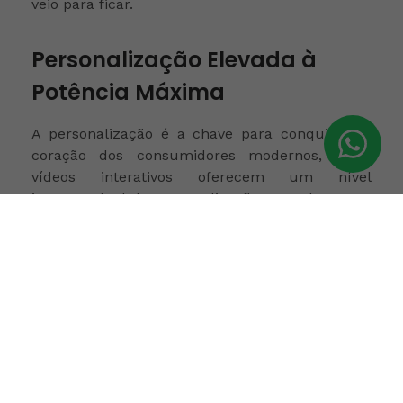
veio para ficar.
Personalização Elevada à
Potência Máxima
A personalização é a chave para conquistar o
coração dos consumidores modernos, e os
vídeos interativos oferecem um nível
incomparável de personalização. Com base nas
escolhas feitas pelo espectador durante o vídeo,
as marcas podem entregar conteúdo altamente
relevante e adaptado às preferências individuais.
Isso não só cria um senso de pertencimento,
mas também aumenta a eficácia das
mensagens, já que são criadas sob medida para
cada espectador. Dessa forma, a personalização
gera um impacto emocional profundo, que
ressoa na lembrança da marca e influencia