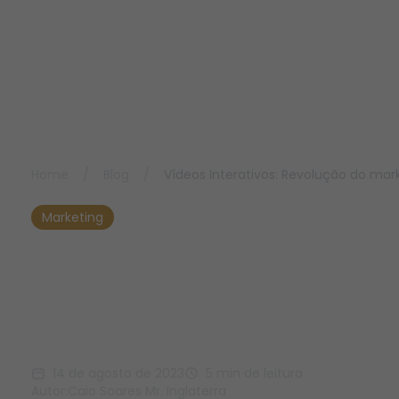
Home
/
Blog
/
Vídeos Interativos: Revolução do mar
Marketing
Vídeos Interativos:
Revolução do
marketing no varejo
14 de agosto de 2023
5 min de leitura
Autor:
Caio Soares Mr. Inglaterra