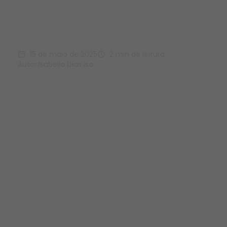
de trocas, estratégias e
visão de futuro
15 de maio de 2025
2 min de leitura
Autor:
Isabella Dias Isa