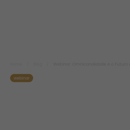
Home
/
Blog
/
Webinar: Omnicanalidade e o Futuro d
webinar
Webinar:
Omnicanalidade e o
Futuro da Experiência
do Cliente — Uma noite