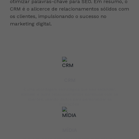
otimizar palavras-chave para SEO. Em resumo, o
CRM é o alicerce de relacionamentos sólidos com
os clientes, impulsionando o sucesso no
marketing digital.
CRM
É uma abordagem estratégica que visa entender,
atender e nutrir relacionamentos contínuos com os
clientes, usando dados para personalizar as
interações.
MÍDIA