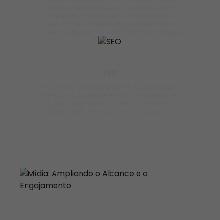
O mundo digital está em constante evolução, e a
Econverse garante que sua loja esteja sempre
atualizada. Implementamos regularmente
atualizações e melhorias para mantê-lo na
vanguarda das últimas tendências e tecnologias.
SEO
É a prática de otimizar conteúdo online para
melhorar sua visibilidade nos mecanismos de
busca, aumentando o tráfego orgânico e a
classificação nos resultados de pesquisa.